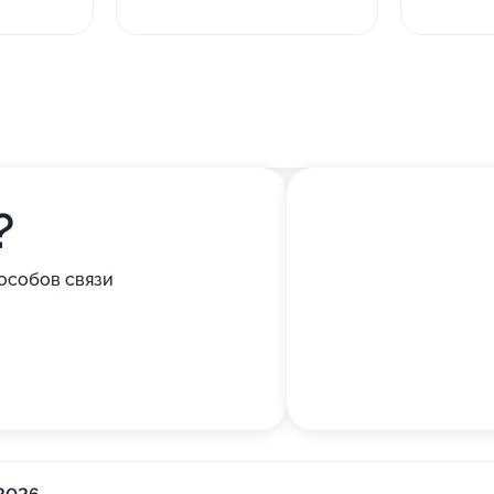
?
особов связи