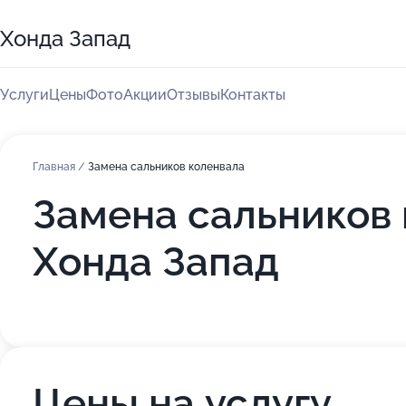
Хонда Запад
Услуги
Цены
Фото
Акции
Отзывы
Контакты
Главная
/
Замена сальников коленвала
Замена сальников 
Хонда Запад
Цены на услугу