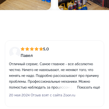
5,0
Павел
Отличный сервис. Самое главное - все абсолютно
честно. Ничего не навязывают, не меняют того, что
менять не надо. Подробно рассказывают про причину
проблемы. Профессиональные механики. Можно
полностью наблюдать за процессом ремонта -
Показать ещё
механики отвечают на вопросы, всё рассказывают.
20 мая 2024 Отзыв взят с сайта Zoon.ru
Мастера приёмщики приятные в общении. В общем,
этот сервис - одна из причин, почему не хочется